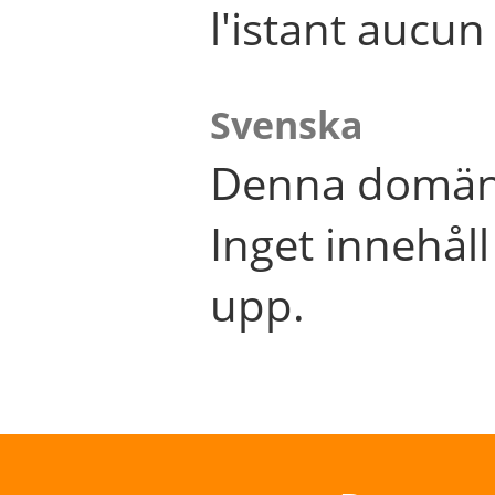
l'istant aucu
Svenska
Denna domän 
Inget innehål
upp.